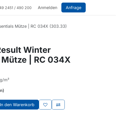
Anmelden
Anfrage
49 2451 / 490 200
sentials Mütze | RC 034X (303.33)
esult Winter
s Mütze | RC 034X
 g/m²
rn)
In den Warenkorb