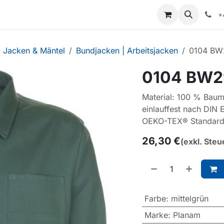
+
Jacken & Mäntel
Bundjacken | Arbeitsjacken
0104 BW2
0104 BW29
Material: 100 % Baum
einlauffest nach DIN
OEKO-TEX® Standard
26,30
€
(exkl. Steu
Farbe
:
mittelgrün
Marke
:
Planam