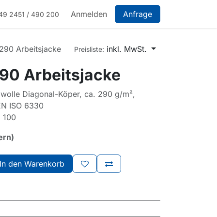
Anmelden
Anfrage
49 2451 / 490 200
90 Arbeitsjacke
inkl. MwSt.
Preisliste:
0 Arbeitsjacke
wolle Diagonal-Köper, ca. 290 g/m²,
 EN ISO 6330
 100
ern)
In den Warenkorb