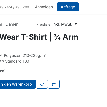
Anmelden
Anfrage
49 2451 / 490 200
rm | Damen
inkl. MwSt.
Preisliste:
Wear T-Shirt | ¾ Arm
 Polyester, 210-220g/m²
X® Standard 100
ern)
In den Warenkorb