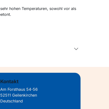
i sehr hohen Temperaturen, sowohl vor als
etont.
Kontakt
Am Forsthaus 54-56
52511 Geilenkirchen
Deutschland