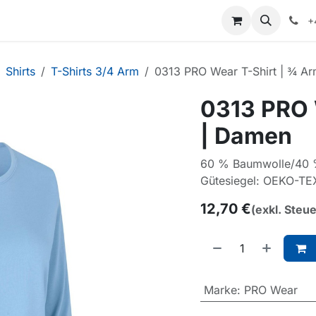
+
Shirts
T-Shirts 3/4 Arm
0313 PRO Wear T-Shirt | ¾ A
0313 PRO 
| Damen
60 % Baumwolle/40 %
Gütesiegel: OEKO-TE
12,70
€
(exkl. Steu
Marke
:
PRO Wear