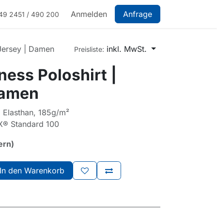
Anmelden
Anfrage
49 2451 / 490 200
 Jersey | Damen
inkl. MwSt.
Preisliste:
ess Poloshirt |
Damen
Elasthan, 185g/m²
X® Standard 100
ern)
In den Warenkorb