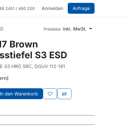
Anmelden
Anfrage
49 2451 / 490 200
SD
inkl. MwSt.
Preisliste:
17 Brown
sstiefel S3 ESD
CE S3 HRO SRC, DGUV 112-191
ern)
In den Warenkorb