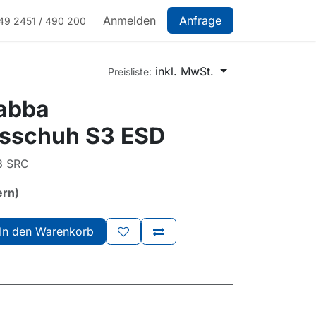
Anmelden
Anfrage
49 2451 / 490 200
inkl. MwSt.
Preisliste:
abba
tsschuh S3 ESD
3 SRC
ern)
In den Warenkorb