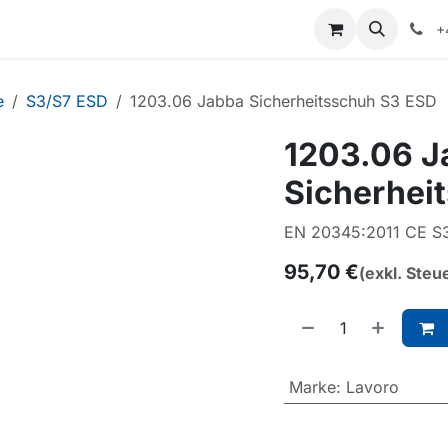
+
e
S3/S7 ESD
1203.06 Jabba Sicherheitsschuh S3 ESD
1203.06 J
Sicherhei
EN 20345:2011 CE S
95,70
€
(exkl. Steu
Marke
:
Lavoro