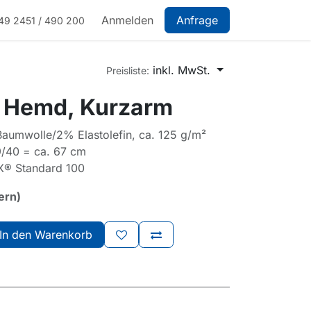
Anmelden
Anfrage
49 2451 / 490 200
inkl. MwSt.
Preisliste:
 Hemd, Kurzarm
aumwolle/2% Elastolefin, ca. 125 g/m²
9/40 = ca. 67 cm
X® Standard 100
ern)
In den Warenkorb