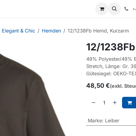
+
Elegant & Chic
Hemden
12/1238Fb Hemd, Kurzarm
12/1238Fb
49% Polyester/49% B
Stretch, Länge: Gr. 3
Gütesiegel: OEKO-TE
48,50
€
(exkl. Steu
Marke
:
Leiber