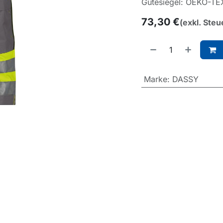
Gütesiegel: OEKO-TE
73,30
€
(exkl. Steu
Marke
:
DASSY