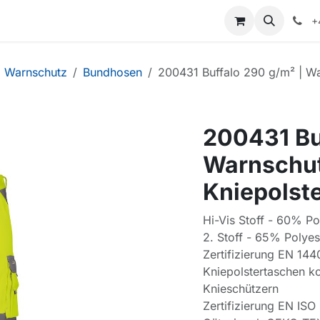
+
Warnschutz
Bundhosen
200431 Buffalo 290 g/m² | Wa
200431 Bu
Warnschut
Kniepolst
Hi-Vis Stoff - 60% P
2. Stoff - 65% Polye
Zertifizierung EN 14
Kniepolstertaschen 
Knieschützern
Zertifizierung EN ISO