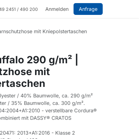
Anmelden
Anfrage
49 2451 / 490 200
rnschutzhose mit Kniepolstertaschen
ffalo 290 g/m² |
zhose mit
ertaschen
olyester / 40% Baumwolle, ca. 290 g/m²
ster / 35% Baumwolle, ca. 300 g/m².
404:2004+A1:2010 - verstellbare Cordura®
kombiniert mit DASSY® CRATOS
 20471: 2013+A1:2016 - Klasse 2