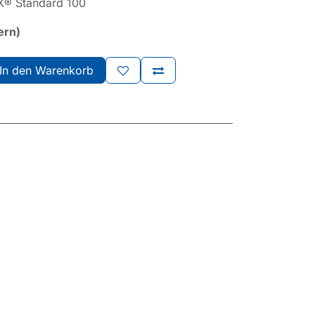
X® Standard 100
ern)
In den Warenkorb