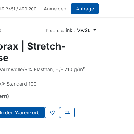
Anmelden
Anfrage
49 2451 / 490 200
e
inkl. MwSt.
Preisliste:
rax | Stretch-
se
umwolle/9% Elasthan, +/- 210 g/m²
X® Standard 100
ern)
In den Warenkorb