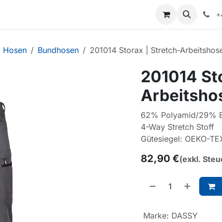
+
Hosen
Bundhosen
201014 Storax | Stretch-Arbeitshos
201014 Sto
Arbeitsho
62% Polyamid/29% Ba
4-Way Stretch Stoff
Gütesiegel: OEKO-TE
82,90
€
(exkl. Steu
Marke
:
DASSY