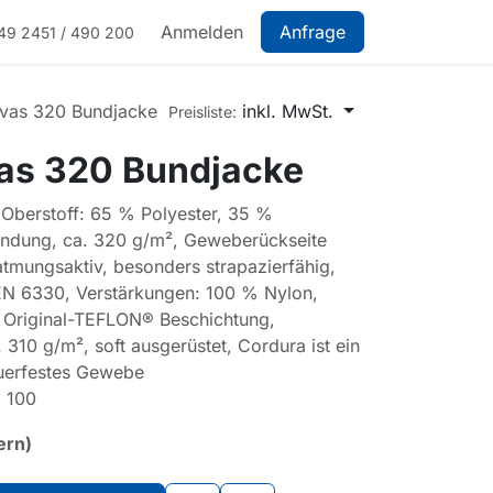
Anmelden
Anfrage
49 2451 / 490 200
vas 320 Bundjacke
inkl. MwSt.
Preisliste:
as 320 Bundjacke
 Oberstoff: 65 % Polyester, 35 %
ndung, ca. 320 g/m², Geweberückseite
 atmungsaktiv, besonders strapazierfähig,
 EN 6330, Verstärkungen: 100 % Nylon,
t Original-TEFLON® Beschichtung,
310 g/m², soft ausgerüstet, Cordura ist ein
uerfestes Gewebe
 100
ern)