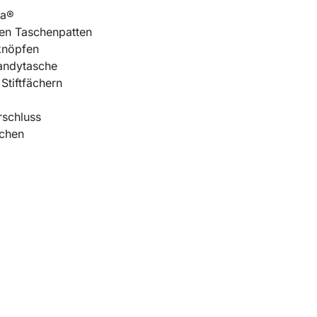
ra®
den Taschenpatten
kknöpfen
Handytasche
Stiftfächern
rschluss
dchen