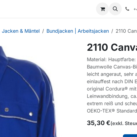
+
Jacken & Mäntel
Bundjacken | Arbeitsjacken
2110 Can
2110 Canv
Material: Hauptfarbe:
Baumwolle Canvas-Bi
leicht angeraut, sehr
einlauffest nach DIN
original Cordura® mi
Leinwandbindung, ca. 
extrem reiß und sche
OEKO-TEX® Standard
35,30
€
(exkl. Steu