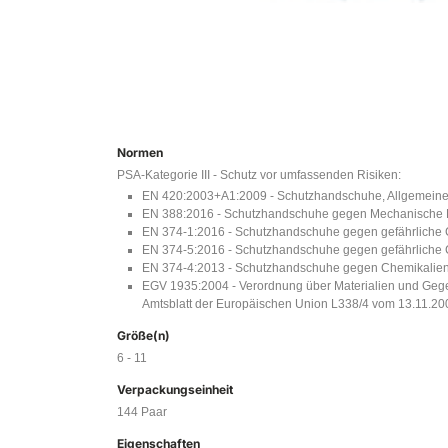
Normen
PSA-Kategorie III - Schutz vor umfassenden Risiken:
EN 420:2003+A1:2009 - Schutzhandschuhe, Allgemeine
EN 388:2016 - Schutzhandschuhe gegen Mechanische 
EN 374-1:2016 - Schutzhandschuhe gegen gefährliche Ch
EN 374-5:2016 - Schutzhandschuhe gegen gefährliche C
EN 374-4:2013 - Schutzhandschuhe gegen Chemikalien 
EGV 1935:2004 - Verordnung über Materialien und Gege
Amtsblatt der Europäischen Union L338/4 vom 13.11.2
Größe(n)
6 - 11
Verpackungseinheit
144 Paar
Eigenschaften