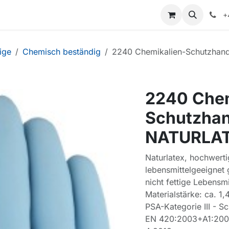
+
ige
Chemisch beständig
2240 Chemikalien-Schutzha
2240 Chem
Schutzha
NATURLA
Naturlatex, hochwerti
lebensmittelgeeignet
nicht fettige Lebensm
Materialstärke: ca. 1
PSA-Kategorie III - S
EN 420:2003+A1:2009