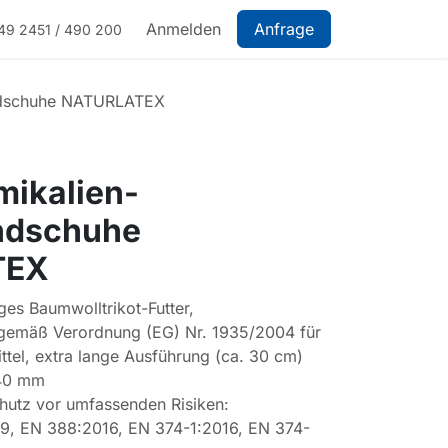
Anmelden
Anfrage
49 2451 / 490 200
ndschuhe NATURLATEX
ikalien-
ndschuhe
TEX
ges Baumwolltrikot-Futter,
 gemäß Verordnung (EG) Nr. 1935/2004 für
ittel, extra lange Ausführung (ca. 30 cm)
,40 mm
chutz vor umfassenden Risiken:
, EN 388:2016, EN 374-1:2016, EN 374-