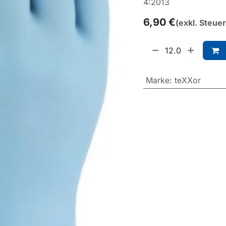
4:2013
6,90
€
(exkl. Steue
Marke
:
teXXor