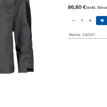
86,80
€
(exkl. Steu
Marke
:
DASSY