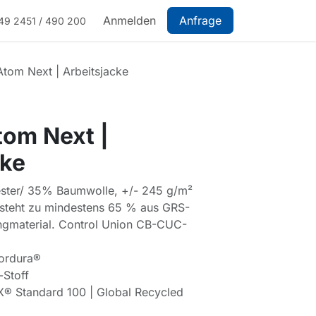
Anmelden
Anfrage
49 2451 / 490 200
tom Next | Arbeitsjacke
om Next |
cke
ester/ 35% Baumwolle, +/- 245 g/m²
teht zu mindestens 65 % aus GRS-
ingmaterial. Control Union CB-CUC-
Cordura®
-Stoff
® Standard 100 | Global Recycled