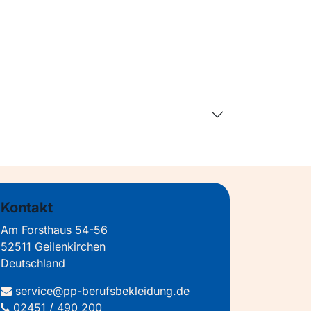
Kontakt
Am Forsthaus 54-56
52511 Geilenkirchen
Deutschland
service@pp-berufsbekleidung.de
02451 / 490 200