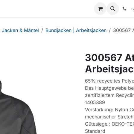
+
Jacken & Mäntel
Bundjacken | Arbeitsjacken
300567 A
300567 At
Arbeitsja
65% recyceltes Poly
Das Hauptgewebe bes
zertifiziertem Recycl
1405389
Verstärkung: Nylon 
mechanischer Stretch
Gütesiegel: OEKO-TEX
Standard