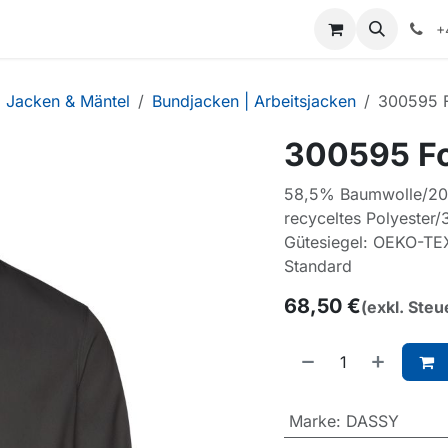
+
Jacken & Mäntel
Bundjacken | Arbeitsjacken
300595 F
300595 Fo
58,5% Baumwolle/20
recyceltes Polyester/
Gütesiegel: OEKO-TEX
Standard
68,50
€
(exkl. Steu
Marke
:
DASSY