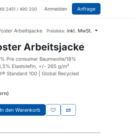
Anmelden
Anfrage
49 2451 / 490 200
oster Arbeitsjacke
inkl. MwSt.
Preisliste:
ster Arbeitsjacke
% Pre consumer Baumwolle/18%
3,5% Elastolefin, +/- 265 g/m²
® Standard 100 | Global Recycled
ern)
In den Warenkorb