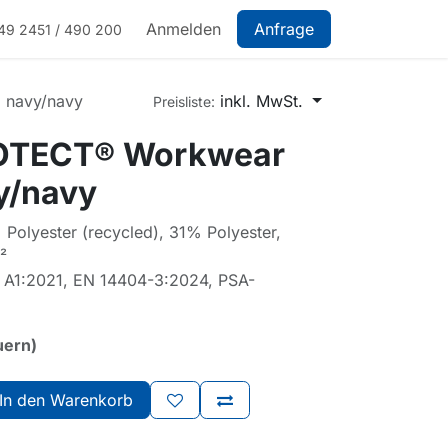
Anmelden
Anfrage
49 2451 / 490 200
 navy/navy
inkl. MwSt.
Preisliste:
OTECT® Workwear
y/navy
olyester (recycled), 31% Polyester,
²
 A1:2021, EN 14404-3:2024, PSA-
uern)
In den Warenkorb