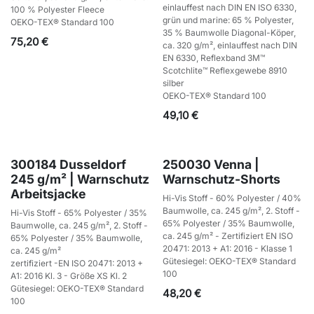
einlauffest nach DIN EN ISO 6330,
100 % Polyester Fleece
grün und marine: 65 % Polyester,
OEKO-TEX® Standard 100
35 % Baumwolle Diagonal-Köper,
75,20
€
ca. 320 g/m², einlauffest nach DIN
EN 6330, Reflexband 3M™
Scotchlite™ Reflexgewebe 8910
silber
OEKO-TEX® Standard 100
49,10
€
300184 Dusseldorf
250030 Venna |
245 g/m² | Warnschutz
Warnschutz-Shorts
Arbeitsjacke
Hi-Vis Stoff - 60% Polyester / 40%
Baumwolle, ca. 245 g/m², 2. Stoff -
Hi-Vis Stoff - 65% Polyester / 35%
65% Polyester / 35% Baumwolle,
Baumwolle, ca. 245 g/m², 2. Stoff -
ca. 245 g/m² - Zertifiziert EN ISO
65% Polyester / 35% Baumwolle,
20471: 2013 + A1: 2016 - Klasse 1
ca. 245 g/m²
Gütesiegel: OEKO-TEX® Standard
zertifiziert -EN ISO 20471: 2013 +
100
A1: 2016 Kl. 3 - Größe XS Kl. 2
Gütesiegel: OEKO-TEX® Standard
48,20
€
100