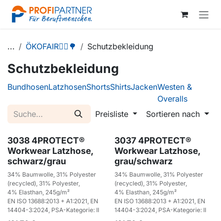
Zum Inhalt springen
...
ÖKOFAIR👷‍♂️🌳
Schutzbekleidung
Schutzbekleidung
Bundhosen
Latzhosen
Shorts
Shirts
Jacken
Westen &
Overalls
Preisliste
Sortieren nach
3038 4PROTECT®
3037 4PROTECT®
Workwear Latzhose,
Workwear Latzhose,
schwarz/grau
grau/schwarz
34% Baumwolle, 31% Polyester
34% Baumwolle, 31% Polyester
(recycled), 31% Polyester,
(recycled), 31% Polyester,
4% Elasthan, 245g/m²
4% Elasthan, 245g/m²
EN ISO 13688:2013 + A1:2021, EN
EN ISO 13688:2013 + A1:2021, EN
14404-3:2024, PSA-Kategorie: II
14404-3:2024, PSA-Kategorie: II