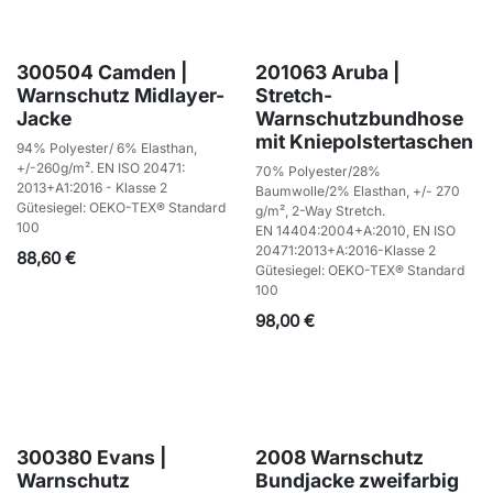
300504 Camden |
201063 Aruba |
Warnschutz Midlayer-
Stretch-
Jacke
Warnschutzbundhose
mit Kniepolstertaschen
94% Polyester/ 6% Elasthan,
+/-260g/m². EN ISO 20471:
70% Polyester/28%
2013+A1:2016 - Klasse 2
Baumwolle/2% Elasthan, +/- 270
Gütesiegel: OEKO-TEX® Standard
g/m², 2-Way Stretch.
100
EN 14404:2004+A:2010, EN ISO
20471:2013+A:2016-Klasse 2
88,60
€
Gütesiegel: OEKO-TEX® Standard
100
98,00
€
300380 Evans |
2008 Warnschutz
Warnschutz
Bundjacke zweifarbig