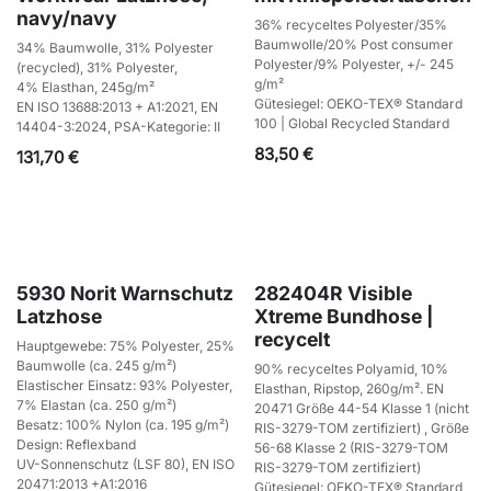
navy/navy
36% recyceltes Polyester/35%
Baumwolle/20% Post consumer
34% Baumwolle, 31% Polyester
Polyester/9% Polyester, +/- 245
(recycled), 31% Polyester,
g/m²
4% Elasthan, 245g/m²
Gütesiegel: OEKO-TEX® Standard
EN ISO 13688:2013 + A1:2021, EN
100 | Global Recycled Standard
14404-3:2024, PSA-Kategorie: II
83,50
€
131,70
€
5930 Norit Warnschutz
282404R Visible
Latzhose
Xtreme Bundhose |
recycelt
Hauptgewebe: 75% Polyester, 25%
Baumwolle (ca. 245 g/m²)
90% recyceltes Polyamid, 10%
Elastischer Einsatz: 93% Polyester,
Elasthan, Ripstop, 260g/m². EN
7% Elastan (ca. 250 g/m²)
20471 Größe 44-54 Klasse 1 (nicht
Besatz: 100% Nylon (ca. 195 g/m²)
RIS-3279-TOM zertifiziert) , Größe
Design: Reflexband
56-68 Klasse 2 (RIS-3279-TOM
UV-Sonnenschutz (LSF 80), EN ISO
RIS-3279-TOM zertifiziert)
20471:2013 +A1:2016
Gütesiegel: OEKO-TEX® Standard