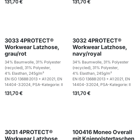
131,70
€
131,70
€
3033 4PROTECT®
3032 4PROTECT®
Workwear Latzhose,
Workwear Latzhose,
grau/rot
navy/royal
34% Baumwolle, 31% Polyester
34% Baumwolle, 31% Polyester
(recycled), 31% Polyester,
(recycled), 31% Polyester,
4% Elasthan, 245g/m²
4% Elasthan, 245g/m²
EN ISO 13688:2013 + A1:2021, EN
EN ISO 13688:2013 + A1:2021, EN
14404-3:2024, PSA-Kategorie: II
14404-3:2024, PSA-Kategorie: II
131,70
€
131,70
€
3031 4PROTECT®
100416 Moneo Overall
Workwear Latzhose,
mit Kniepolstertaschen