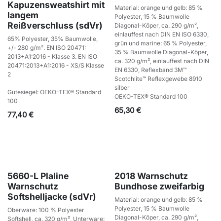
Kapuzensweatshirt mit
Material: orange und gelb: 85 %
langem
Polyester, 15 % Baumwolle
Reißverschluss (sdVr)
Diagonal-Köper, ca. 290 g/m²,
einlauffest nach DIN EN ISO 6330,
65% Polyester, 35% Baumwolle,
grün und marine: 65 % Polyester,
+/- 280 g/m². EN ISO 20471:
35 % Baumwolle Diagonal-Köper,
2013+A1:2016 - Klasse 3. EN ISO
ca. 320 g/m², einlauffest nach DIN
20471:2013+A1:2016 - XS/S Klasse
EN 6330, Reflexband 3M™
2
Scotchlite™ Reflexgewebe 8910
silber
Gütesiegel: OEKO-TEX® Standard
OEKO-TEX® Standard 100
100
65,30
€
77,40
€
5660-L Plaline
2018 Warnschutz
Warnschutz
Bundhose zweifarbig
Softshelljacke (sdVr)
Material: orange und gelb: 85 %
Polyester, 15 % Baumwolle
Oberware: 100 % Polyester
Diagonal-Köper, ca. 290 g/m²,
Softshell, ca. 320 g/m², Unterware: