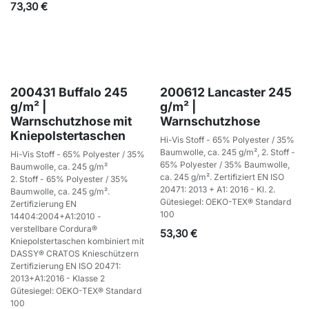
73,30
€
200431 Buffalo 245
200612 Lancaster 245
g/m² |
g/m² |
Warnschutzhose mit
Warnschutzhose
Kniepolstertaschen
Hi-Vis Stoff - 65% Polyester / 35%
Baumwolle, ca. 245 g/m², 2. Stoff -
Hi-Vis Stoff - 65% Polyester / 35%
65% Polyester / 35% Baumwolle,
Baumwolle, ca. 245 g/m²
ca. 245 g/m². Zertifiziert EN ISO
2. Stoff - 65% Polyester / 35%
20471: 2013 + A1: 2016 - Kl. 2.
Baumwolle, ca. 245 g/m².
Gütesiegel: OEKO-TEX® Standard
Zertifizierung EN
100
14404:2004+A1:2010 -
verstellbare Cordura®
53,30
€
Kniepolstertaschen kombiniert mit
DASSY® CRATOS Knieschützern
Zertifizierung EN ISO 20471:
2013+A1:2016 - Klasse 2
Gütesiegel: OEKO-TEX® Standard
100