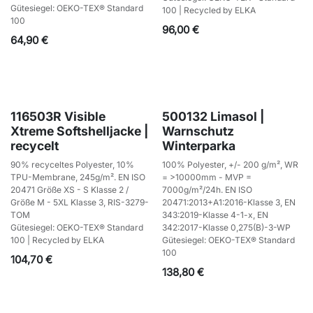
Gütesiegel: OEKO-TEX® Standard
100 | Recycled by ELKA
100
96,00
€
64,90
€
116503R Visible
500132 Limasol |
Xtreme Softshelljacke |
Warnschutz
recycelt
Winterparka
90% recyceltes Polyester, 10%
100% Polyester, +/- 200 g/m², WR
TPU-Membrane, 245g/m². EN ISO
= >10000mm - MVP =
20471 Größe XS - S Klasse 2 /
7000g/m²/24h. EN ISO
Größe M - 5XL Klasse 3, RIS-3279-
20471:2013+A1:2016-Klasse 3, EN
TOM
343:2019-Klasse 4-1-x, EN
Gütesiegel: OEKO-TEX® Standard
342:2017-Klasse 0,275(B)-3-WP
100 | Recycled by ELKA
Gütesiegel: OEKO-TEX® Standard
100
104,70
€
138,80
€