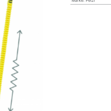
Marke
:
Petzl