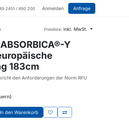
Anmelden
Anfrage
49 2451 / 490 200
m
inkl. MwSt.
Preisliste:
 ABSORBICA®-Y
uropäische
ng 183cm
pricht den Anforderungen der Norm RFU
euern)
In den Warenkorb