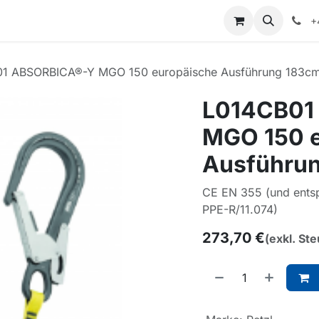
+
1 ABSORBICA®-Y MGO 150 europäische Ausführung 183c
L014CB01
MGO 150 e
Ausführu
CE EN 355 (und ents
PPE-R/11.074)
273,70
€
(exkl. St